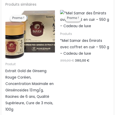
Produits similaires
Promo !
Promo !
Promo !
Promo !
Produits
*Miel Samar des Émirats
avec coffret en cuir – 550 g
– Cadeau de luxe
Le
Le
399,00
€
380,00
€
prix
prix
Produit
initial
actuel
Extrait Gold de Ginseng
était :
est :
399,00 €.
380,00 €.
Rouge Coréen,
Concentration Maximale en
Ginsénosides 13 mg/g,
Racines de 6 ans, Qualité
Supérieure, Cure de 3 mois,
100g