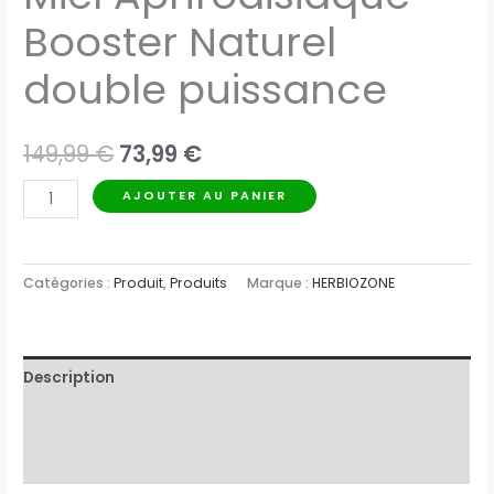
Booster Naturel
double puissance
Le
Le
149,99
€
73,99
€
prix
prix
quantité
AJOUTER AU PANIER
de
initial
actuel
1kg
était :
est :
Royal
Catégories :
Produit
,
Produits
Marque :
HERBIOZONE
Honey
149,99 €.
73,99 €.
Men
Miel
Description
Aphrodisiaque
Booster
Informations complémentaires
Naturel
Avis (0)
double