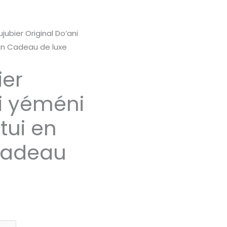
ujubier Original Do’ani
 un Cadeau de luxe
ier
ni yéméni
Étui en
Cadeau