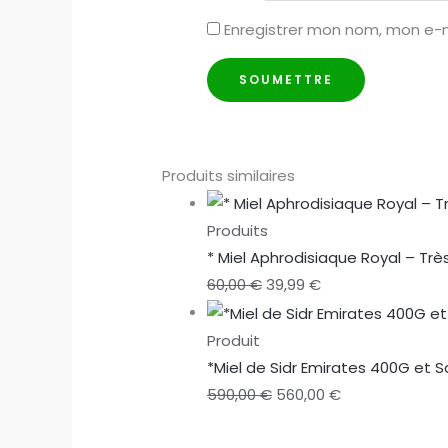
Enregistrer mon nom, mon e-m
Produits similaires
Produits
* Miel Aphrodisiaque Royal – T
Le
Le
60,00
€
39,99
€
prix
prix
initial
actuel
Produit
était :
est :
*Miel de Sidr Emirates 400G et 
60,00 €.
39,99 €.
Le
Le
590,00
€
560,00
€
prix
prix
initial
actuel