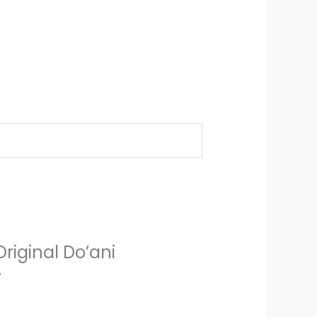
Original Do’ani
”