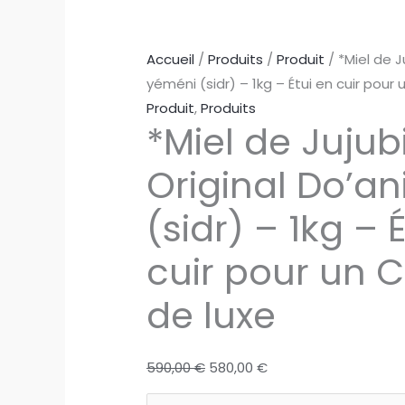
Accueil
/
Produits
/
Produit
/ *Miel de J
yéméni (sidr) – 1kg – Étui en cuir pour
Produit
,
Produits
*Miel de Jujub
Original Do’a
(sidr) – 1kg – 
cuir pour un 
de luxe
Le
Le
590,00
€
580,00
€
prix
prix
quantité