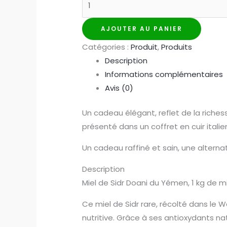
initial
actuel
de
était :
est :
*Miel
AJOUTER AU PANIER
590,00 €.
580,00 €.
de
Catégories :
Produit
,
Produits
Jujubier
Description
Original
Informations complémentaires
Do'ani
Avis (0)
yéméni
(sidr)
Un cadeau élégant, reflet de la riches
–
présenté dans un coffret en cuir ital
1kg
Un cadeau raffiné et sain, une alternat
–
Étui
Description
en
Miel de Sidr Doani du Yémen, 1 kg de m
cuir
Ce miel de Sidr rare, récolté dans le
pour
nutritive. Grâce à ses antioxydants nat
un