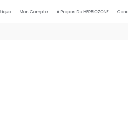
tique
Mon Compte
A Propos De HERBIOZONE
Cond