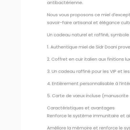
antibactérienne.
Cadeau
de
N
ous vous proposons ce miel d’excepti
luxe
savoir-faire artisanal et élégance cultu
Un cadeau naturel et raffiné, symbole 
1. Authentique miel de Sidr Doani pr
2. Coffret en cuir italien aux finitions l
3. Un cadeau raffiné pour les VIP et le
4. Entièrement personnalisable à l’int
5. Carte de vœux incluse (manuscrite
Caractéristiques et avantages
Renforce le système immunitaire et ai
Améliore la mémoire et renforce le s