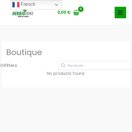
Aller
French
au
0,00
€
contenu
Boutique
Filters
No products found.