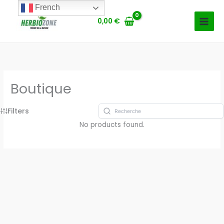
Aller
French
au
0,00
€
contenu
Boutique
Filters
No products found.